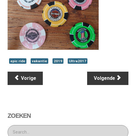
epic ride
vakantie
2019
Ultra2017
Vorige
Volgende
ZOEKEN