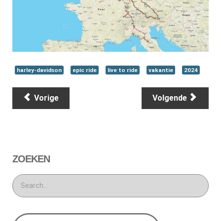
harley-davidson
epic ride
live to ride
vakantie
2024
Vorige
Volgende
ZOEKEN