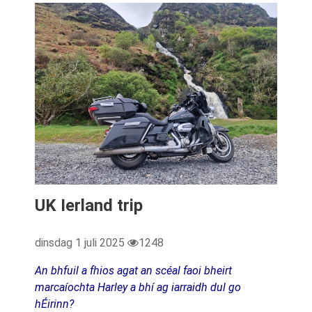
UK Ierland trip
dinsdag 1 juli 2025
1248
An bhfuil a fhios agat an scéal faoi bheirt
marcaíochta Harley a bhí ag iarraidh dul go
hÉirinn?