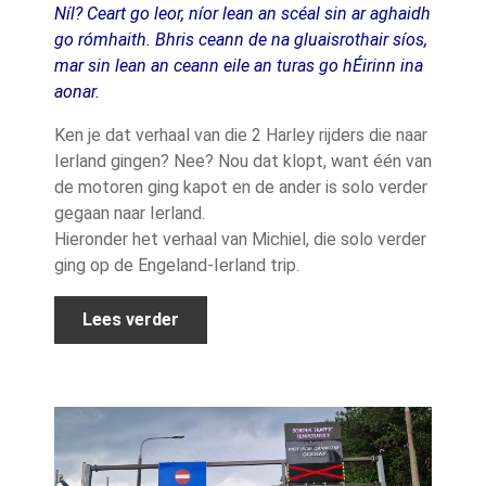
Níl? Ceart go leor, níor lean an scéal sin ar aghaidh
go rómhaith. Bhris ceann de na gluaisrothair síos,
mar sin lean an ceann eile an turas go hÉirinn ina
aonar.
Ken je dat verhaal van die 2 Harley rijders die naar
Ierland gingen? Nee? Nou dat klopt, want één van
de motoren ging kapot en de ander is solo verder
gegaan naar Ierland.
Hieronder het verhaal van Michiel, die solo verder
ging op de Engeland-Ierland trip.
Lees verder