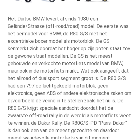
Het Duitse BMW levert al sinds 1980 een
Gelände/Strasse (off-road/road) model. De eerste was
het oermodel voor BMW, de R80 G/S met het
excentrieke boxer model als motorblok. De GS
kenmerkt zich doordat het hoger op zijn poten staat tov
de gewone straat modellen. De GS is het meest
gebouwde en verkochte motorfiets model van BMW,
maar ook in de motorfiets markt. Wat ook aangeeft dat
het allroad of dualsport segment groot is. De R80 G/S
had een 797 cc luchtgekoeld motorblok, geen
elektronica, geen ABS of andere elektronische zaken om
bijvoorbeeld de vering in te stellen zoals het nu is. De
R80 G/S krijgt speciale aandacht doordat het de
zwaarste off-road rally in de wereld als motorfiets weet
te winnen, de Dakar Rally. De R80G/S-PD “Paris-Dakar”
is dan ook een van de meest gezochte en daardoor
meest waardevolle motorfiets van dit moment.