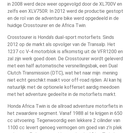
in 2008 werd deze weer opgevolgd door de XL700V en
zelfs een XLV750R. In 2012 werd de productie gestopt
en de rol van de adventure bike werd opgedeeld in de
huidige Crosstourer en de Africa Twin.
Crosstourer is Honda’s dual-sport motorfiets. Sinds
2012 op de markt als opvolger van de Transalp. Het
1237 cc V-4 motorblok is afkomstig uit de VFR1200 en
zal zijn werk goed doen. De Crosstourer wordt geleverd
met een half automatische versnellingsbak, een Dual
Clutch Transmission (DTC), wat het naar mijn mening
niet echt geschikt maakt voor off-road rijden. Al kan hij
natuurlijk met de optionele kofferset aardig meedoen
met het adventure gedeelte in de motorfiets markt.
Honda Africa Twin is de allroad adventure motorfiets in
het zwaardere segment. Vanaf 1988 al te krijgen in 650
cc uitvoering. Tegenwoordig een lekkere 2 cilinder van
1100 cc levert genoeg vermogen om goed van z’n plek